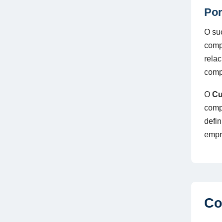
Por
O su
comp
relac
comp
O
Cu
comp
defi
empr
Co