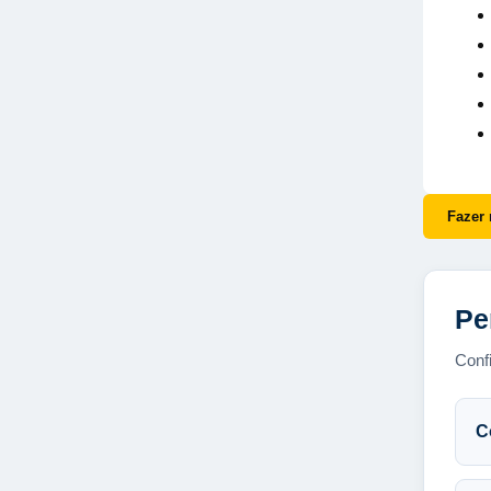
Fazer 
Pe
Confi
C