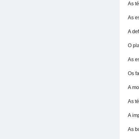
As t
As e
A de
O pl
As es
Os f
A mo
As t
A im
As b