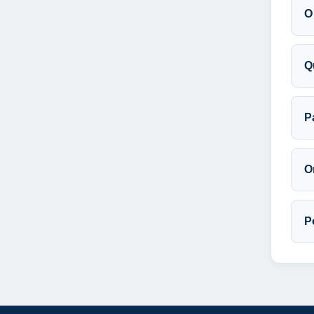
O
Q
P
O
P