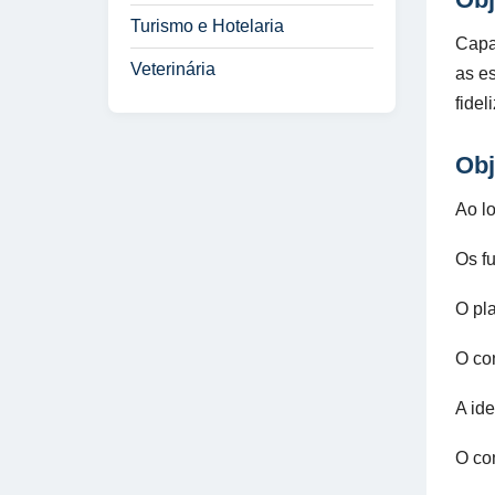
Turismo e Hotelaria
Capa
Veterinária
as e
fidel
Obj
Ao l
Os f
O pl
O co
A ide
O co