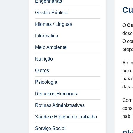
Engenharias
Cu
Gestão Pública
Idiomas / Línguas
O
Cu
dese
Informática
O co
Meio Ambiente
prepa
Nutrição
Ao l
Outros
nece
para
Psicologia
das 
Recursos Humanos
Com 
Rotinas Administrativas
cons
habi
Saúde e Higiene no Trabalho
Serviço Social
Obj