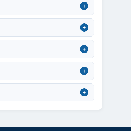
+
+
+
+
+