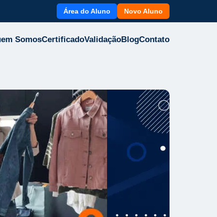
Área do Aluno
Novo Aluno
uem Somos
Certificado
Validação
Blog
Contato